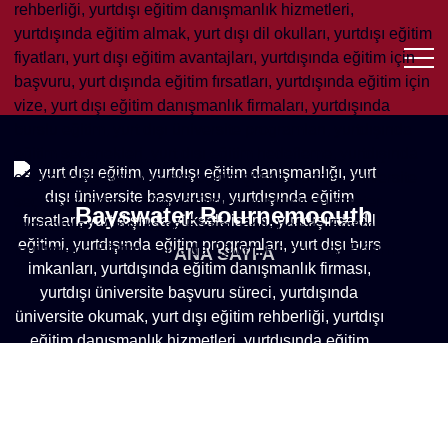
Bayswater Bournemoouth
ANA SAYFA